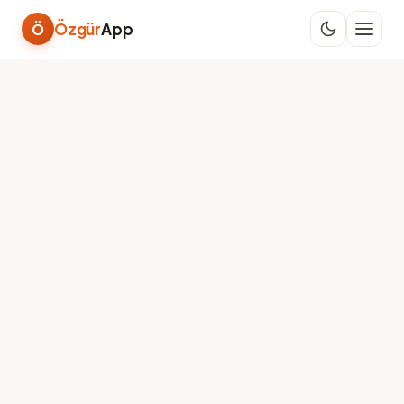
Özgür
App
Ö