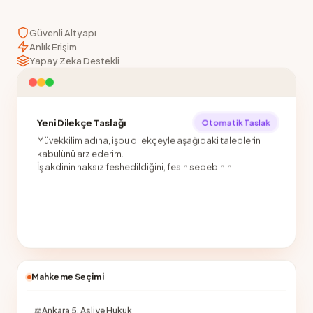
Güvenli Altyapı
Anlık Erişim
Yapay Zeka Destekli
Yeni Dilekçe Taslağı
Otomatik Taslak
Müvekkilim adına, işbu dilekçeyle aşağıdaki taleplerin
kabulünü arz ederim.
İş akdinin haksız feshedildiğini, fesih sebebinin
bildirilmediğini i
Mahkeme Seçimi