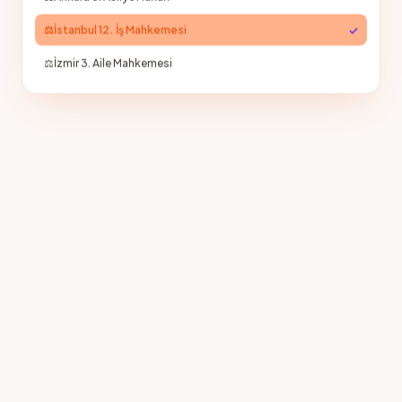
⚖️
Ankara 5. Asliye Hukuk
⚖️
✓
İstanbul 12. İş Mahkemesi
⚖️
İzmir 3. Aile Mahkemesi